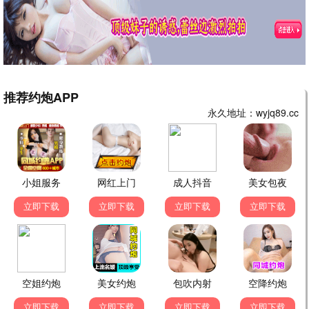
票价与预约
选择您的飞行之旅，即刻预约
单人体验票
¥98
单次飞行体验
✓ 7D飞行体验1次
✓ 裸眼3D球幕
✓ 动感座椅+环境特效
立即预约