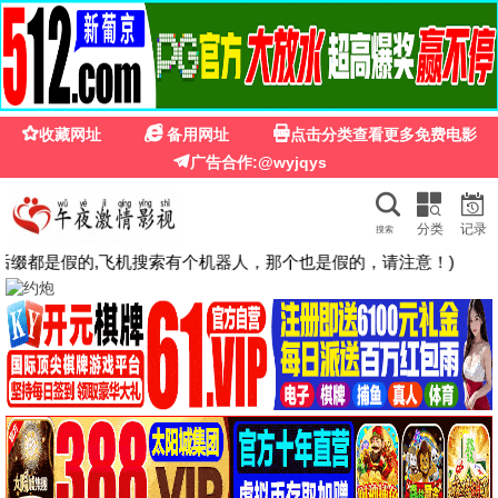
7D飞行影院
裸眼7D · 动感飞行
7D飞行影院
沉浸飞行 极致感官
超大球幕 · 动感座椅 · 风感水雾 · 裸眼3D，带你
穿越云端，体验前所未有飞行快感。
了解更多
预约体验
裸眼3D巨幕
六自由度动感座椅
沉浸式球幕