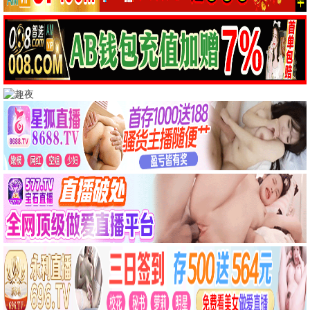
六自由度动感座椅
俯仰、滚转、升降、侧移，完美模拟飞行姿态，真实感受加
速、失重、颠簸。
4D环境特效