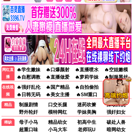
风、雾、雨、气味、闪光等特效，与影片情节同步触发，身
临其境。
沉浸式环绕音效
多声道立体声系统，声场定位精准，营造全方位听觉包围
感。
全球飞行航线