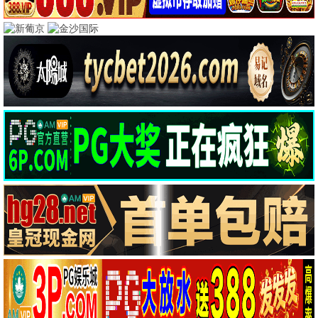
超越想象的飞行体验
7D全感科技 · 让飞行成为艺术
裸眼3D球幕
超大球形银幕，环绕沉浸视野，裸眼立体成像，无需佩戴眼
镜即可感受震撼视觉。